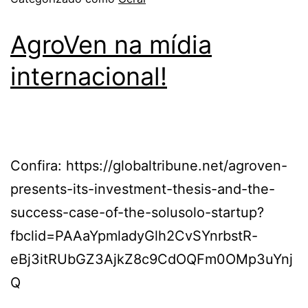
AgroVen na mídia
internacional!
Confira: https://globaltribune.net/agroven-
presents-its-investment-thesis-and-the-
success-case-of-the-solusolo-startup?
fbclid=PAAaYpmladyGlh2CvSYnrbstR-
eBj3itRUbGZ3AjkZ8c9CdOQFm0OMp3uYnj
Q