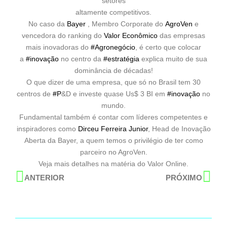
setores
altamente competitivos.
No caso da
Bayer
, Membro Corporate do
AgroVen
e
vencedora do ranking do
Valor Econômico
das empresas
mais inovadoras do
#Agronegócio
, é certo que colocar
a
#inovação
no centro da
#estratégia
explica muito de sua
dominância de décadas!
O que dizer de uma empresa, que só no Brasil tem 30
centros de
#P
&D e investe quase Us$ 3 BI em
#inovação
no
mundo.
Fundamental também é contar com líderes competentes e
inspiradores como
Dirceu Ferreira Junior
, Head de Inovação
Aberta da Bayer, a quem temos o privilégio de ter como
parceiro no AgroVen.
Veja mais detalhes na matéria do Valor Online.
ANTERIOR
PRÓXIMO