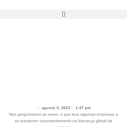
Valor Inovação: Bayer lidera pelo terceiro
ano setor agronegócio
agosto 4, 2023
1:47 pm
Nos perguntamos as vezes, o que leva algumas empresas a
se manterem consistentemente na liderança global de