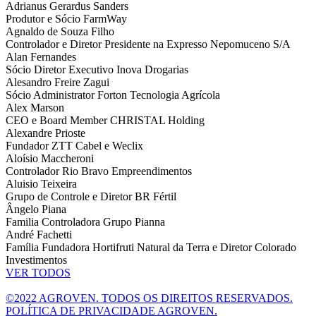
Adrianus Gerardus Sanders
Produtor e Sócio FarmWay
Agnaldo de Souza Filho
Controlador e Diretor Presidente na Expresso Nepomuceno S/A
Alan Fernandes
Sócio Diretor Executivo Inova Drogarias
Alesandro Freire Zagui
Sócio Administrator Forton Tecnologia Agrícola
Alex Marson
CEO e Board Member CHRISTAL Holding
Alexandre Prioste
Fundador ZTT Cabel e Weclix
Aloísio Maccheroni
Controlador Rio Bravo Empreendimentos
Aluisio Teixeira
Grupo de Controle e Diretor BR Fértil
Ângelo Piana
Familia Controladora Grupo Pianna
André Fachetti
Família Fundadora Hortifruti Natural da Terra e Diretor Colorado
Investimentos
VER TODOS
©2022 AGROVEN. TODOS OS DIREITOS RESERVADOS.
POLÍTICA DE PRIVACIDADE AGROVEN.