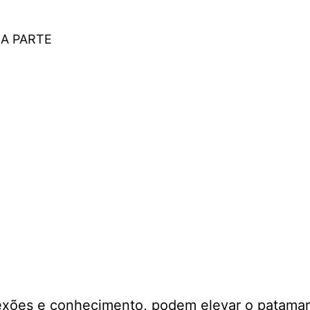
ÇA PARTE
eres do setor.
exões e conhecimento, podem elevar o patamar