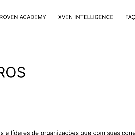
ROVEN ACADEMY
XVEN INTELLIGENCE
FA
ROS
 AGRO
 agronegócio , formada por empresários e empresas líd
s e líderes de organizações que com suas con