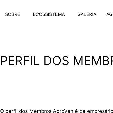
SOBRE
ECOSSISTEMA
GALERIA
AG
PERFIL DOS MEMB
REDE DE IMPACTO NO
O AgroVen é uma rede de impacto via inovação no
FAÇA PARTE
O perfil dos Membros AgroVen é de empresário