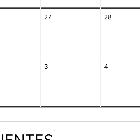
27
28
3
4
UENTES