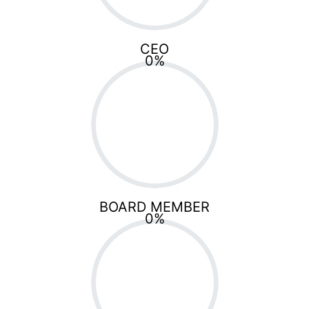
CEO
0
%
BOARD MEMBER
0
%