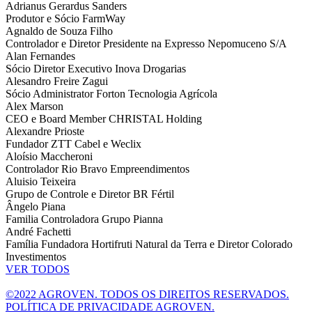
Adrianus Gerardus Sanders
Produtor e Sócio FarmWay
Agnaldo de Souza Filho
Controlador e Diretor Presidente na Expresso Nepomuceno S/A
Alan Fernandes
Sócio Diretor Executivo Inova Drogarias
Alesandro Freire Zagui
Sócio Administrator Forton Tecnologia Agrícola
Alex Marson
CEO e Board Member CHRISTAL Holding
Alexandre Prioste
Fundador ZTT Cabel e Weclix
Aloísio Maccheroni
Controlador Rio Bravo Empreendimentos
Aluisio Teixeira
Grupo de Controle e Diretor BR Fértil
Ângelo Piana
Familia Controladora Grupo Pianna
André Fachetti
Família Fundadora Hortifruti Natural da Terra e Diretor Colorado
Investimentos
VER TODOS
©2022 AGROVEN. TODOS OS DIREITOS RESERVADOS.
POLÍTICA DE PRIVACIDADE AGROVEN.