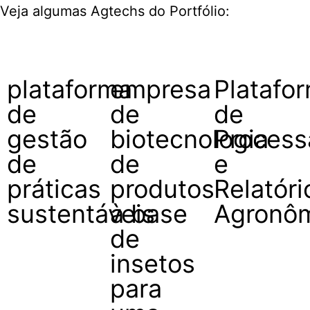
Veja algumas Agtechs do Portfólio:
plataforma
empresa
Platafo
de
de
de
gestão
biotecnologia
Proces
de
de
e
práticas
produtos
Relatóri
sustentáveis
à base
Agronôm
de
insetos
para