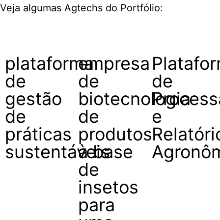
Veja algumas Agtechs do Portfólio:
plataforma
empresa
Platafo
de
de
de
gestão
biotecnologia
Proces
de
de
e
práticas
produtos
Relatóri
sustentáveis
à base
Agronôm
de
insetos
para