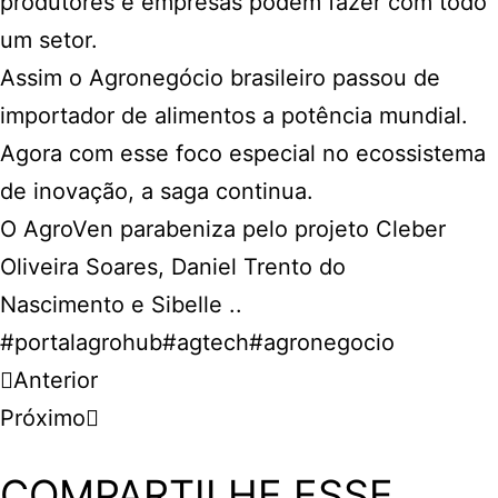
produtores e empresas podem fazer com todo
um setor.
Assim o Agronegócio brasileiro passou de
importador de alimentos a potência mundial.
Agora com esse foco especial no ecossistema
de inovação, a saga continua.
O
AgroVen
parabeniza pelo projeto
Cleber
Oliveira Soares
,
Daniel Trento do
Nascimento
e
Sibelle .
.
#portalagrohub
#agtech
#agronegocio
Anterior
Próximo
COMPARTILHE ESSE