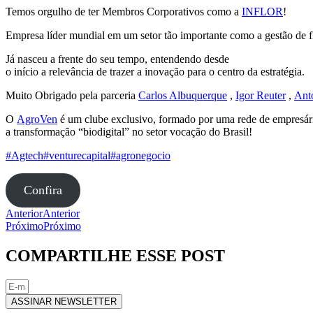
Temos orgulho de ter Membros Corporativos como a
INFLOR
!
Empresa líder mundial em um setor tão importante como a gestão de fl
Já nasceu a frente do seu tempo, entendendo desde
o início a relevância de trazer a inovação para o centro da estratégia.
Muito Obrigado pela parceria
Carlos Albuquerque
,
Igor Reuter
,
Anto
O
AgroVen
é um clube exclusivo, formado por uma rede de empresári
a transformação “biodigital” no setor vocação do Brasil!
#Agtech
#venturecapital
#agronegocio
Confira
Anterior
Anterior
Próximo
Próximo
COMPARTILHE ESSE POST
ASSINAR NEWSLETTER