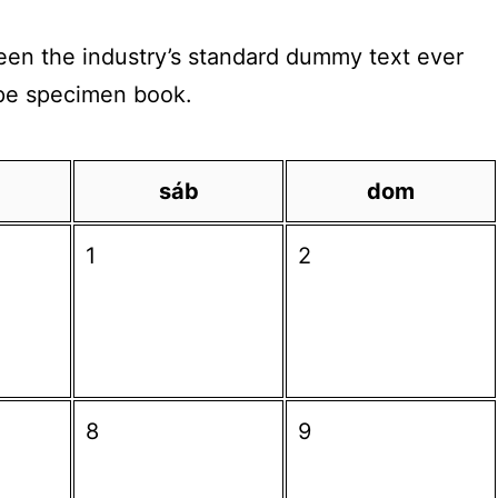
een the industry’s standard dummy text ever
type specimen book.
sáb
dom
1
2
8
9