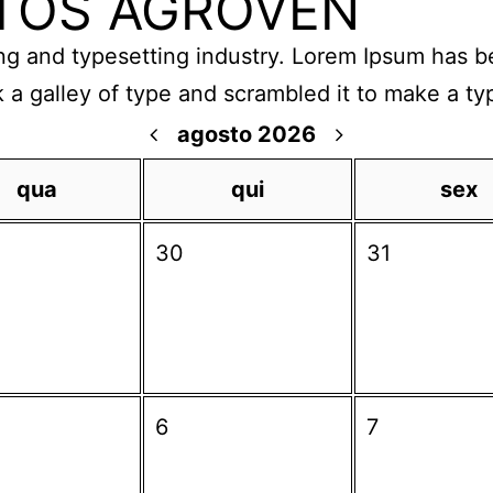
TOS AGROVEN
ng and typesetting industry. Lorem Ipsum has b
 a galley of type and scrambled it to make a 
agosto 2026
qua
qui
sex
30
31
6
7