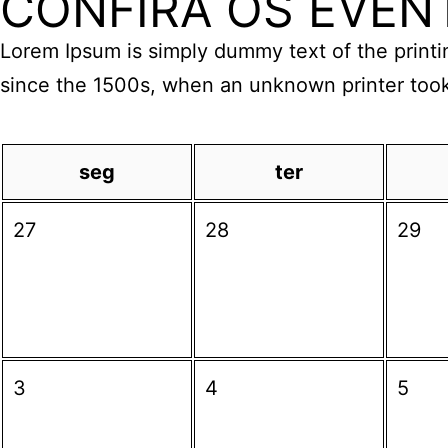
CONFIRA OS EVEN
Lorem Ipsum is simply dummy text of the printi
since the 1500s, when an unknown printer took
seg
ter
27
28
29
3
4
5