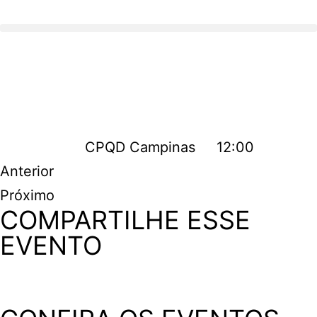
CPQD Campinas
12:00
Encontro
Anterior
de
Próximo
Membros
COMPARTILHE ESSE
AgroVen
– CPQD
EVENTO