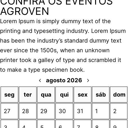
CONFIRA OS EVENTOS
AGROVEN
Lorem Ipsum is simply dummy text of the
printing and typesetting industry. Lorem Ipsum
has been the industry’s standard dummy text
ever since the 1500s, when an unknown
printer took a galley of type and scrambled it
to make a type specimen book.
agosto 2026
seg
ter
qua
qui
sex
sáb
dom
27
28
29
30
31
1
2
3
4
5
6
7
8
9