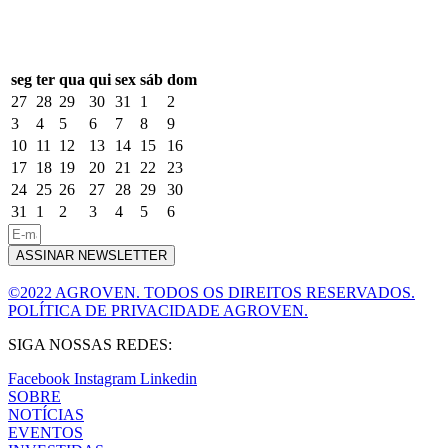
seg
ter
qua
qui
sex
sáb
dom
27
28
29
30
31
1
2
3
4
5
6
7
8
9
10
11
12
13
14
15
16
17
18
19
20
21
22
23
24
25
26
27
28
29
30
31
1
2
3
4
5
6
ASSINAR NEWSLETTER
©2022 AGROVEN. TODOS OS DIREITOS RESERVADOS.
POLÍTICA DE PRIVACIDADE AGROVEN.
SIGA NOSSAS REDES:
Facebook
Instagram
Linkedin
SOBRE
NOTÍCIAS
EVENTOS