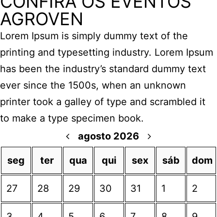
CONFIRA OS EVENTOS
AGROVEN
Lorem Ipsum is simply dummy text of the
printing and typesetting industry. Lorem Ipsum
has been the industry’s standard dummy text
ever since the 1500s, when an unknown
printer took a galley of type and scrambled it
to make a type specimen book.
agosto 2026
seg
ter
qua
qui
sex
sáb
dom
27
28
29
30
31
1
2
3
4
5
6
7
8
9