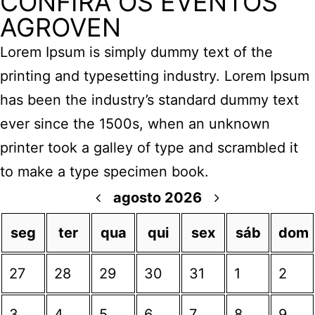
CONFIRA OS EVENTOS
AGROVEN
Lorem Ipsum is simply dummy text of the
printing and typesetting industry. Lorem Ipsum
has been the industry’s standard dummy text
ever since the 1500s, when an unknown
printer took a galley of type and scrambled it
to make a type specimen book.
agosto 2026
seg
ter
qua
qui
sex
sáb
dom
27
28
29
30
31
1
2
3
4
5
6
7
8
9